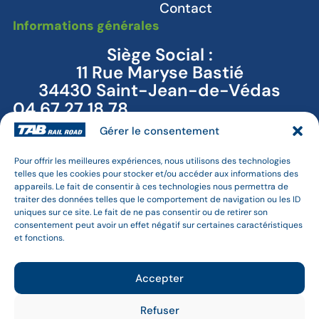
Contact
Informations générales
Siège Social :
11 Rue Maryse Bastié
34430 Saint-Jean-de-Védas
04 67 27 18 78
Nos entités
Gérer le consentement
Open Modal
Pour offrir les meilleures expériences, nous utilisons des technologies
BTM
telles que les cookies pour stocker et/ou accéder aux informations des
T3M
appareils. Le fait de consentir à ces technologies nous permettra de
Combirail
traiter des données telles que le comportement de navigation ou les ID
Nous suivre
uniques sur ce site. Le fait de ne pas consentir ou de retirer son
consentement peut avoir un effet négatif sur certaines caractéristiques
et fonctions.
Facebook
Accepter
Linkedin
Refuser