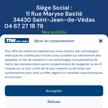
Siège Social :
11 Rue Maryse Bastié
34430 Saint-Jean-de-Védas
04 67 27 18 78
Nos entités
Open Modal
Gérer le consentement
BTM
T3M
Pour offrir les meilleures expériences, nous utilisons des technologies
Combirail
telles que les cookies pour stocker et/ou accéder aux informations des
appareils. Le fait de consentir à ces technologies nous permettra de
Nous suivre
traiter des données telles que le comportement de navigation ou les ID
uniques sur ce site. Le fait de ne pas consentir ou de retirer son
consentement peut avoir un effet négatif sur certaines caractéristiques
Facebook
et fonctions.
Linkedin
Accepter
Refuser
Copyright ©2026, Open Modal, tous droits réservés
Accessibilité
Mentions légales
Plan du site